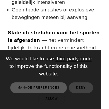
geleidelijk intensiveren
Geen harde smashes of explosieve
bewegingen meteen bij aanvang
Statisch stretchen vóór het sporten
is afgeraden
— het vermindert
tijdelijk de kracht en reactiesnelheid
van spieren. Bewaar dat voor na de
We would like to use
third party code
training.
to improve the functionality of this
website.
MANAGE PREFERENCES
DENY
Kunnen supplementen je
ALLOW
bindweefsel ondersteunen?