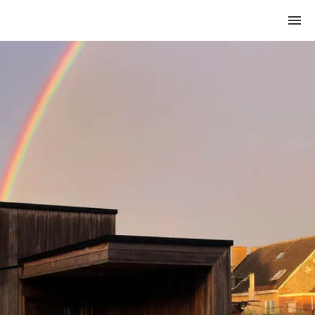
HOME
AFSPRAAK MAKEN
OSTEOPATHIE
DAVID
WERKWIJZE