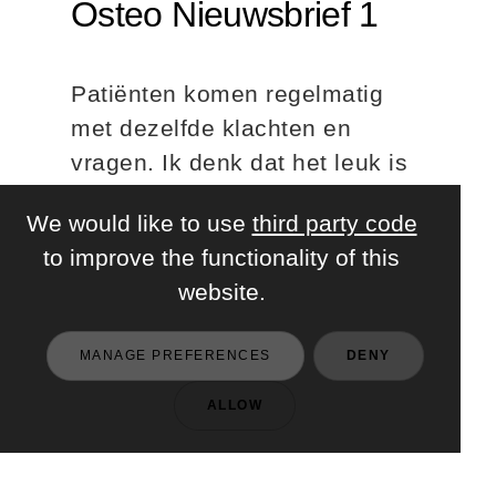
Osteo Nieuwsbrief 1
Patiënten komen regelmatig
met dezelfde klachten en
vragen. Ik denk dat het leuk is
om een aantal weetjes, tips &
We would like to use
third party code
oefeningen makkelijk terug te
to improve the functionality of this
vinden in je mailbox. Zo
website.
ontstond het idee voor deze
nieuwsbrief....
MANAGE PREFERENCES
DENY
2021-06-07
ALLOW
Lees verder...